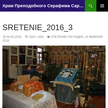
Поиск
Храм Преподобного Серафима Саровского, поселок Чапаево.
ПЕРЕЙТИ
К
ОСНО
СОДЕРЖИМОМУ
МЕН
SRETENIE_2016_3
04.05.2016
1024 × 683
СРЕТЕНИЕ ГОСПОДНЕ, 15 ФЕВРАЛЯ
2016.