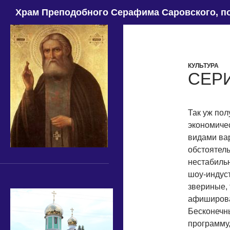
Поиск
Храм Преподобного Серафима Саровского, по
КУЛЬТУРА
СЕР
Так уж пол
экономичес
видами ва
обстоятель
нестабильн
шоу-индуст
звериные, 
афиширова
Бесконечн
программу,