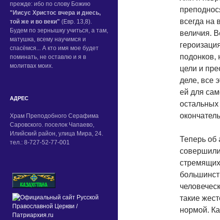
прежде: ибо по слову Божию
преподнос
"Иисус Христос вчера и днесь,
всегда на 
той же и во веки"
(Евр. 13,8).
Будем по зернышку учиться, а там,
величия. В
матушка, всему научимся и
героизация
спасёмся... А кто имя мое будет
подонков, 
поминать, не оставлю и я в
молитвах моих.
цели и пре
деле, все 
ей для сам
АДРЕС
остальных
окончатель
Храм Преподобного Серафима
Саровского. поселок Чапаево,
Илийский район, улица Мира, 24.
Теперь об 
тел.: 8-727-52-77-001
совершили
стремящих
большинст
человеческ
такие жест
нормой. Ка