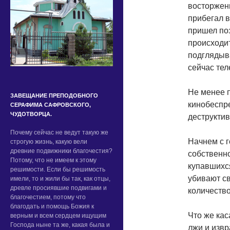
восторженн
прибегал в
пришел по
происходи
подглядыва
сейчас тел
Не менее 
ЗАВЕЩАНИЕ ПРЕПОДОБНОГО
кинобеспр
СЕРАФИМА САФРОВСКОГО,
ЧУДОТВОРЦА.
деструктив
Почему сейчас не ведут такую же
Начнем с г
строгую жизнь, какую вели
древние подвижники благочестия?
собственно
Потому, что не имеем к этому
купавшихся
решимости. Если бы решимость
убивают св
имели, то и жили бы так, как отцы,
древле просиявшие подвигами и
количеств
благочестием, потому что
благодать и помощь Божия к
Что же кас
верным и всем сердцем ищущим
Господа ныне та же, какая была и
лжи и изв