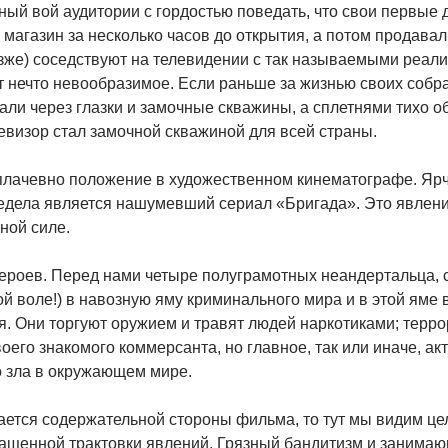
ый вой аудитории с гордостью поведать, что свои первые д
 магазин за несколько часов до открытия, а потом продавал
зже) соседствуют на телевидении с так называемыми реали
т нечто невообразимое. Если раньше за жизнью своих собр
ли через глазки и замочные скважины, а сплетнями тихо о
евизор стал замочной скважиной для всей страны.
плачевно положение в художественном кинематографе. Я
едела является нашумевший сериал «Бригада». Это явлени
ной силе.
ероев. Перед нами четыре полуграмотных неандертальца, с
й воле!) в навозную яму криминального мира и в этой яме 
. Они торгуют оружием и травят людей наркотиками; терро
оего знакомого коммерсанта, но главное, так или иначе, а
о зла в окружающем мире.
ается содержательной стороны фильма, то тут мы видим ц
ращенной трактовки явлений. Грязный бандитизм и занима