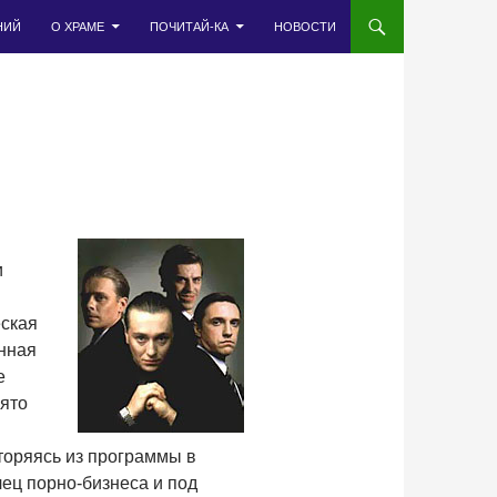
НИЙ
О ХРАМЕ
ПОЧИТАЙ-КА
НОВОСТИ
и
еская
енная
е
нято
торяясь из программы в
ец порно-бизнеса и под