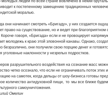
 молодых людей по всей стране вовлечено в некий бруталь
риводит к постепенному замещению традиционных человече
андитской моралью.
огда они начинают смотреть «Бригаду», у них создается ощущ
ет право на существование, но и ведет при благоприятном с
 Короче говоря, «Бригада» если и не провоцирует напрямую
ает молодежь к краю этой зловонной канавы. Однако, созда
 безразлично, они получили свою порцию денег и готовятс
я уголовные наклонности у незрелых подростков.
еров разрушительного воздействия на сознание масс можн
ство четко осознало, что если не ограничивать поток этих
уацию на самотек, когда дельцы от шоу-бизнеса готовы пре
ое количество антидуховной пищи, то мы все ближе будем
льтурного самоуничтожения.
илий Омелин