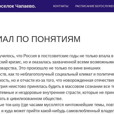
ПЕРЕЙТИ К СОДЕРЖИМОМУ
селок Чапаево.
КОНТАКТЫ
РАСПИСАНИЕ БОГОСЛУЖЕ
ИАЛ ПО ПОНЯТИЯМ
училось, что Россия в постсоветские годы не только впала в
кий кризис, но и оказалась захваченной всеми возможным
рварства. Это произошло не только по вине внешних
ств, как то неблагополучный социальный климат и политич
ость, но и отчасти из-за того, что новорожденная отечеств
рия неистово принялась будить в массовом сознании все т
темные и нездоровые внутренние страсти, которые не при
ть в цивилизованном обществе.
ые ток-шоу (где часами мусолятся ничтожнейшие темы, пов
 и куда может прийти какой-нибудь самовлюбленный владел