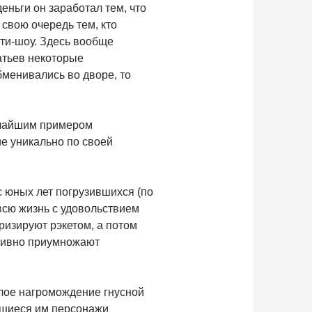
еньги он заработал тем, что
 свою очередь тем, кто
ти-шоу. Здесь вообще
атьев некоторые
бменивались во дворе, то
рчайшим примером
е уникально по своей
 юных лет погрузившихся (по
всю жизнь с удовольствием
ризируют рэкетом, а потом
ктивно приумножают
елое нагромождение гнусной
ющиеся им персонажи