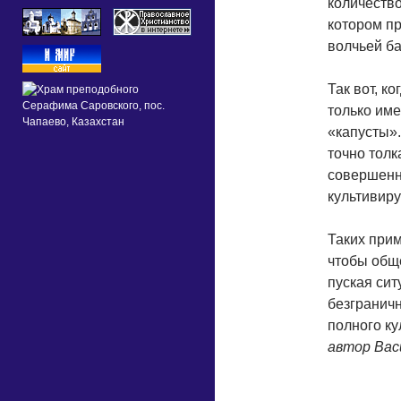
количество
котором п
волчьей б
Так вот, к
только име
«капусты».
точно толк
совершенно
культивиру
Таких прим
чтобы обще
пуская сит
безграничн
полного ку
автор Вас