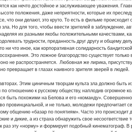
ятся как нечто достойное и заслуживающее уважения. Гла
высоте положения, даже неприятности, которые их преслед
се, что они делают, это круто. То есть в фильме происходит
 зла. Но для того, чтобы ввести зрителей в заблуждение, 
наделяя их разными якобы положительными качествами, как
одолевать трудности, преданность друг другу и общему делу, 
это ни что иное, как корпоративная солидарность бандитско
осохранения. Это ложное благородство существует только 
 оно не распространяется. Любовная же лирика, присутств
но превращает в глазах наивного зрителя зверей в людей.
авторах. Этим циничным творцам культа зла должно быть из
 по отношению к русскому обществу, наплодив огромное 
ся быть похожими на Белова и его «команду». Совершенно
во провинциальной, и не только, молодежи предпочитает с
ому общению «базар по понятиям». Часто это происходит да
окие и дикие, а из страха обнаружить свое несоответствие то
к раз эту «норму» и формирует подобный кинематограф. В 