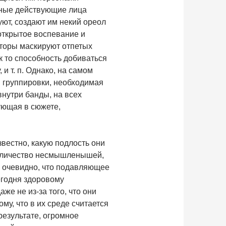
вные действующие лица
уют, создают им некий ореол
 открытое воспевание и
авторы маскируют отпетых
 то способность добиваться
и т. п. Однако, на самом
й группировки, необходимая
внутри банды, на всех
ующая в сюжете,
вестно, какую подлость они
количество несмышленышей,
 очевидно, что подавляющее
егодня здоровому
же не из-за того, что они
му, что в их среде считается
результате, огромное