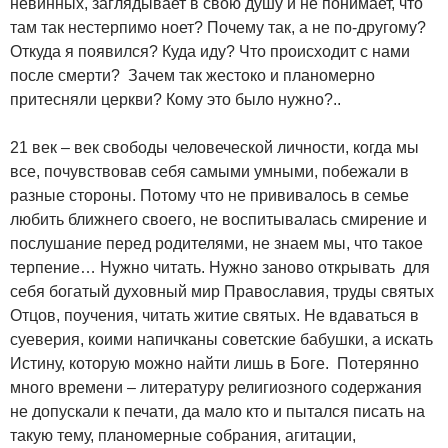
невинных, заглядывает в свою душу и не понимает, что
там так нестерпимо ноет? Почему так, а не по-другому?
Откуда я появился? Куда иду? Что происходит с нами
после смерти? Зачем так жестоко и планомерно
притесняли церкви? Кому это было нужно?..
21 век – век свободы человеческой личности, когда мы
все, почувствовав себя самыми умными, побежали в
разные стороны. Потому что не прививалось в семье
любить ближнего своего, не воспитывалась смирение и
послушание перед родителями, не знаем мы, что такое
терпение… Нужно читать. Нужно заново открывать для
себя богатый духовный мир Православия, труды святых
Отцов, поучения, читать житие святых. Не вдаваться в
суеверия, коими напичканы советские бабушки, а искать
Истину, которую можно найти лишь в Боге. Потерянно
много времени – литературу религиозного содержания
не допускали к печати, да мало кто и пытался писать на
такую тему, планомерные собрания, агитации,