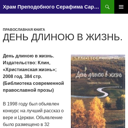
Поиск
Храм Преподобного Серафима Саровского, поселок Чапаево.
ПЕРЕЙТИ
К
ОСНО
СОДЕРЖИМОМУ
МЕН
ПРАВОСЛАВНАЯ КНИГА
ДЕНЬ ДЛИНОЮ В ЖИЗНЬ.
День длиною в жизнь.
Издательство: Клин,
«Христианская жизнь»;
2008 год. 384 стр.
(Библиотека современной
православной прозы)
В 1998 году был объявлен
конкурс на лучший рассказ о
вере и Церкви. Объявление
было размещено в 32