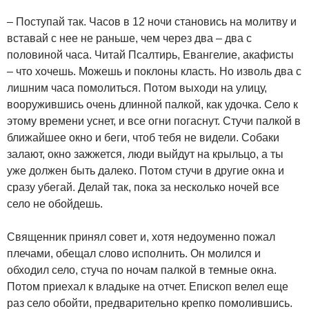
– Поступай так. Часов в 12 ночи становись на молитву и
вставай с нее не раньше, чем через два – два с
половиной часа. Читай Псалтирь, Евангелие, акафисты
– что хочешь. Можешь и поклоны класть. Но изволь два с
лишним часа помолиться. Потом выходи на улицу,
вооружившись очень длинной палкой, как удочка. Село к
этому времени уснет, и все огни погаснут. Стучи палкой в
ближайшее окно и беги, чтоб тебя не видели. Собаки
залают, окно зажжется, люди выйдут на крыльцо, а ты
уже должен быть далеко. Потом стучи в другие окна и
сразу убегай. Делай так, пока за несколько ночей все
село не обойдешь.
Священник принял совет и, хотя недоуменно пожал
плечами, обещал слово исполнить. Он молился и
обходил село, стуча по ночам палкой в темные окна.
Потом приехал к владыке на отчет. Епископ велел еще
раз село обойти, предварительно крепко помолившись.