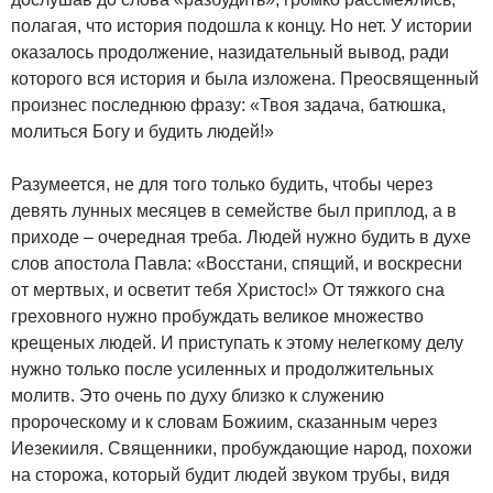
полагая, что история подошла к концу. Но нет. У истории
оказалось продолжение, назидательный вывод, ради
которого вся история и была изложена. Преосвященный
произнес последнюю фразу: «Твоя задача, батюшка,
молиться Богу и будить людей!»
Разумеется, не для того только будить, чтобы через
девять лунных месяцев в семействе был приплод, а в
приходе – очередная треба. Людей нужно будить в духе
слов апостола Павла: «Восстани, спящий, и воскресни
от мертвых, и осветит тебя Христос!» От тяжкого сна
греховного нужно пробуждать великое множество
крещеных людей. И приступать к этому нелегкому делу
нужно только после усиленных и продолжительных
молитв. Это очень по духу близко к служению
пророческому и к словам Божиим, сказанным через
Иезекииля. Священники, пробуждающие народ, похожи
на сторожа, который будит людей звуком трубы, видя