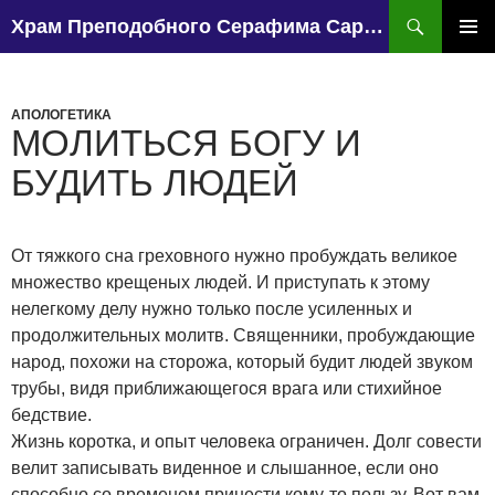
Поиск
Храм Преподобного Серафима Саровского, поселок Чапаево.
ПЕРЕЙТИ
К
ОСНО
СОДЕРЖИМОМУ
МЕН
АПОЛОГЕТИКА
МОЛИТЬСЯ БОГУ И
БУДИТЬ ЛЮДЕЙ
От тяжкого сна греховного нужно пробуждать великое
множество крещеных людей. И приступать к этому
нелегкому делу нужно только после усиленных и
продолжительных молитв. Священники, пробуждающие
народ, похожи на сторожа, который будит людей звуком
трубы, видя приближающегося врага или стихийное
бедствие.
Жизнь коротка, и опыт человека ограничен. Долг совести
велит записывать виденное и слышанное, если оно
способно со временем принести кому-то пользу. Вот вам