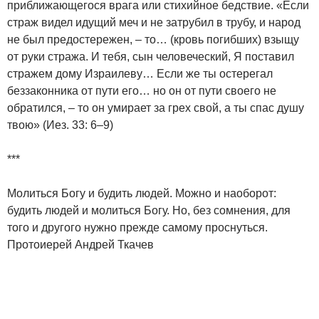
приближающегося врага или стихийное бедствие. «Если
страж видел идущий меч и не затрубил в трубу, и народ
не был предостережен, – то… (кровь погибших) взыщу
от руки стража. И тебя, сын человеческий, Я поставил
стражем дому Израилеву… Если же ты остерегал
беззаконника от пути его… но он от пути своего не
обратился, – то он умирает за грех свой, а ты спас душу
твою» (Иез. 33: 6–9)
***
Молиться Богу и будить людей. Можно и наоборот:
будить людей и молиться Богу. Но, без сомнения, для
того и другого нужно прежде самому проснуться.
Протоиерей Андрей Ткачев