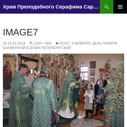
Поиск
Храм Преподобного Серафима Саровского, поселок Чапаево.
ПЕРЕЙТИ
К
ОСНО
СОДЕРЖИМОМУ
МЕН
IMAGE7
15.02.2019
1200 × 800
2019 Г. 6 ФЕВРАЛЯ. ДЕНЬ ПАМЯТИ
БЛАЖЕННОЙ КСЕНИИ ПЕТЕРБУРГСКОЙ.