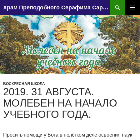
Поиск
Храм Преподобного Серафима Саровского, поселок Чапаево.
ПЕРЕЙТИ
К
ОСНО
СОДЕРЖИМОМУ
МЕН
ВОСКРЕСНАЯ ШКОЛА
2019. 31 АВГУСТА.
МОЛЕБЕН НА НАЧАЛО
УЧЕБНОГО ГОДА.
Просить помощи у Бога в нелёгком деле освоения наук