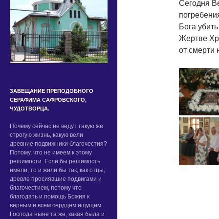
Сегодня Ве
погребения
Бога убить
Жертве Хри
от смерти 
ЗАВЕЩАНИЕ ПРЕПОДОБНОГО
СЕРАФИМА САФРОВСКОГО,
ЧУДОТВОРЦА.
Почему сейчас не ведут такую же
строгую жизнь, какую вели
древние подвижники благочестия?
Потому, что не имеем к этому
решимости. Если бы решимость
имели, то и жили бы так, как отцы,
древле просиявшие подвигами и
благочестием, потому что
благодать и помощь Божия к
верным и всем сердцем ищущим
Господа ныне та же, какая была и