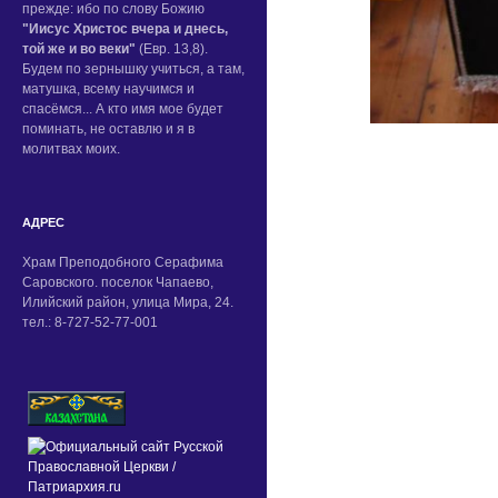
прежде: ибо по слову Божию
"Иисус Христос вчера и днесь,
той же и во веки"
(Евр. 13,8).
Будем по зернышку учиться, а там,
матушка, всему научимся и
спасёмся... А кто имя мое будет
поминать, не оставлю и я в
молитвах моих.
АДРЕС
Храм Преподобного Серафима
Саровского. поселок Чапаево,
Илийский район, улица Мира, 24.
тел.: 8-727-52-77-001