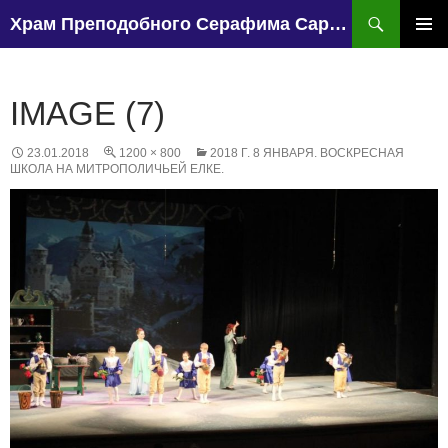
Поиск
Храм Преподобного Серафима Саровского, поселок Чапаево.
ПЕРЕЙТИ
К
ОСНО
СОДЕРЖИМОМУ
МЕН
IMAGE (7)
23.01.2018
1200 × 800
2018 Г. 8 ЯНВАРЯ. ВОСКРЕСНАЯ
ШКОЛА НА МИТРОПОЛИЧЬЕЙ ЕЛКЕ.