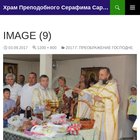
Поиск
Храм Преподобного Серафима Саровского, поселок Чапаево.
ПЕРЕЙТИ
К
ОСНО
СОДЕРЖИМОМУ
МЕН
IMAGE (9)
03.09.2017
1200 × 800
2017 Г. ПРЕОБРАЖЕНИЕ ГОСПОДНЕ.